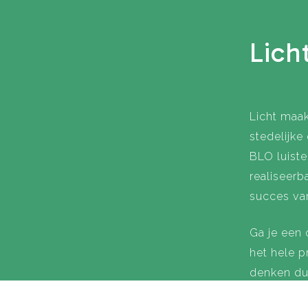
Lich
Licht maak
stedelijk
BLO luiste
realiseerb
succes van
Ga je een
het hele p
denken du