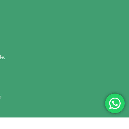
de.
n