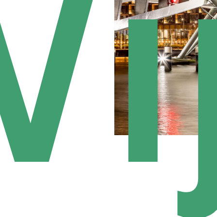
i
Slide
3
of
5